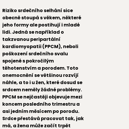
Riziko srdečního selhání sice
obecně stoupá s věkem, některé
jeho formy ale postihují i mladé
lidi. Jedná se například o
takzvanou peripartální
kardiomyopatii (PPCM), neboli
poškození srdečního svalu
spojené s pokročilým
těhotenstvím a porodem. Toto
onemocnění se většinou rozvíjí
náhle, a to i u žen, které dosud se
srdcem neměly žádné problémy.
PPCM se nejčastěji objevuje mezi
koncem posledního trimestru a
asi jedním měsícem po porodu.
Srdce přestává pracovat tak, jak
má, a žena může začít trpět