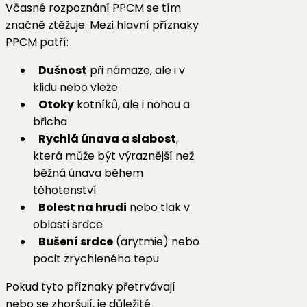
Včasné rozpoznání PPCM se tím
značně ztěžuje. Mezi hlavní příznaky
PPCM patří:
Dušnost
při námaze, ale i v
klidu nebo vleže
Otoky
kotníků, ale i nohou a
břicha
Rychlá únava a slabost
,
která může být výraznější než
běžná únava během
těhotenství
Bolest na hrudi
nebo tlak v
oblasti srdce
Bušení srdce
(arytmie) nebo
pocit zrychleného tepu
Pokud tyto příznaky přetrvávají
nebo se zhoršují, je důležité