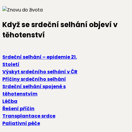
Když se srdeční selhání objeví v
těhotenství
Srdeční selhání – epidemie 21.
Století
Výskyt srdečního selhání v ČR
Příčiny srdečního selhání
Srdeční selhání spojené s
těhotenstvím
Léčba
Řešení příčin
Transplantace srdce
Paliativní péče