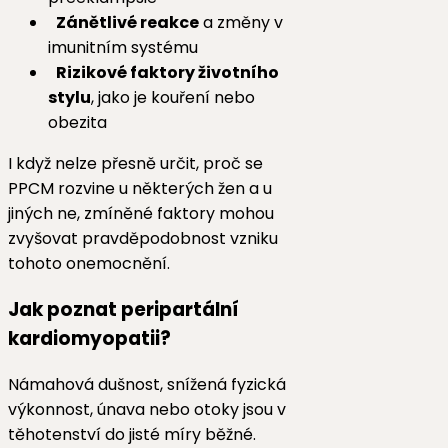
Zánětlivé reakce
a změny v
imunitním systému
Rizikové faktory životního
stylu
, jako je kouření nebo
obezita
I když nelze přesně určit, proč se
PPCM rozvine u některých žen a u
jiných ne, zmíněné faktory mohou
zvyšovat pravděpodobnost vzniku
tohoto onemocnění.
Jak poznat peripartální
kardiomyopatii?
Námahová dušnost, snížená fyzická
výkonnost, únava nebo otoky jsou v
těhotenství do jisté míry běžné.