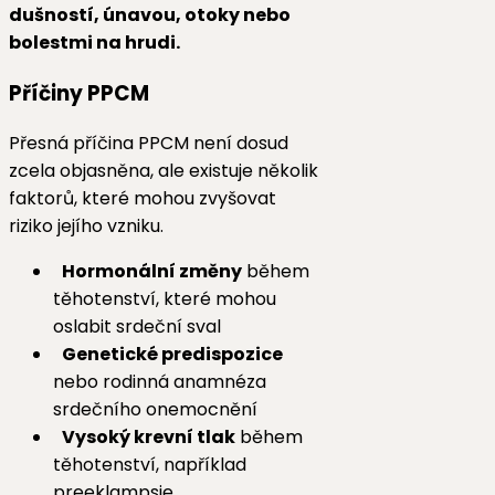
dušností, únavou, otoky nebo
bolestmi na hrudi.
Příčiny PPCM
Přesná příčina PPCM není dosud
zcela objasněna, ale existuje několik
faktorů, které mohou zvyšovat
riziko jejího vzniku.
Hormonální změny
během
těhotenství, které mohou
oslabit srdeční sval
Genetické predispozice
nebo rodinná anamnéza
srdečního onemocnění
Vysoký krevní tlak
během
těhotenství, například
preeklampsie