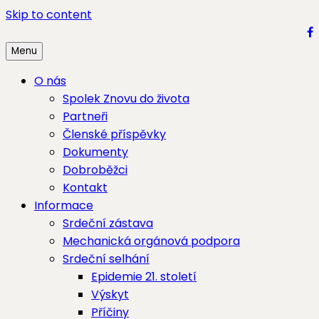
Skip to content
Menu
O nás
Spolek Znovu do života
Partneři
Členské příspěvky
Dokumenty
Dobroběžci
Kontakt
Informace
Srdeční zástava
Mechanická orgánová podpora
Srdeční selhání
Epidemie 21. století
Výskyt
Příčiny