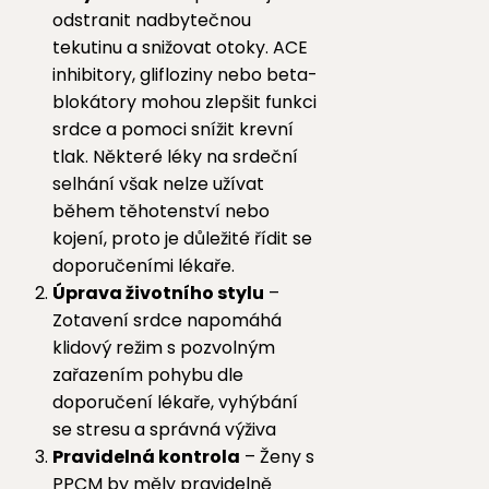
odstranit nadbytečnou
tekutinu a snižovat otoky. ACE
inhibitory, glifloziny nebo beta-
blokátory mohou zlepšit funkci
srdce a pomoci snížit krevní
tlak. Některé léky na srdeční
selhání však nelze užívat
během těhotenství nebo
kojení, proto je důležité řídit se
doporučeními lékaře.
Úprava životního stylu
–
Zotavení srdce napomáhá
klidový režim s pozvolným
zařazením pohybu dle
doporučení lékaře, vyhýbání
se stresu a správná výživa
Pravidelná kontrola
– Ženy s
PPCM by měly pravidelně