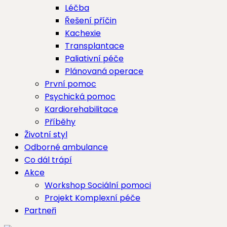
Léčba
Řešení příčin
Kachexie
Transplantace
Paliativní péče
Plánovaná operace
První pomoc
Psychická pomoc
Kardiorehabilitace
Příběhy
Životní styl
Odborné ambulance
Co dál trápí
Akce
Workshop Sociální pomoci
Projekt Komplexní péče
Partneři