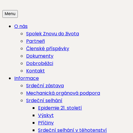
Skip
to
Menu
content
O nás
Spolek Znovu do života
Partneři
Členské příspěvky
Dokumenty
Dobroběžci
Kontakt
Informace
Srdeční zástava
Mechanická orgánová podpora
Srdeční selhání
Epidemie 21. století
Výskyt
Příčiny
Srdeční selhání v těhotenství