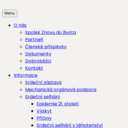
Skip
to
Menu
content
O nás
Spolek Znovu do života
Partneři
Členské příspěvky
Dokumenty
Dobroběžci
Kontakt
Informace
Srdeční zástava
Mechanická orgánová podpora
Srdeční selhání
Epidemie 21. století
Výskyt
Příčiny
Srdeční selhání v těhotenství