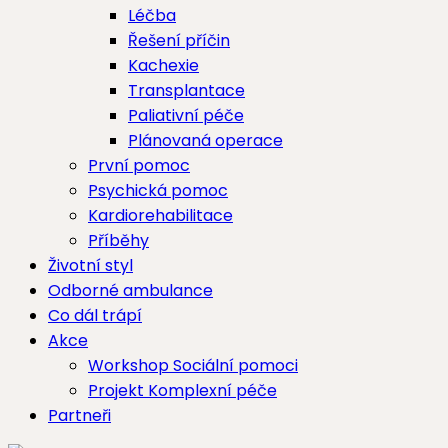
Léčba
Řešení příčin
Kachexie
Transplantace
Paliativní péče
Plánovaná operace
První pomoc
Psychická pomoc
Kardiorehabilitace
Příběhy
Životní styl
Odborné ambulance
Co dál trápí
Akce
Workshop Sociální pomoci
Projekt Komplexní péče
Partneři