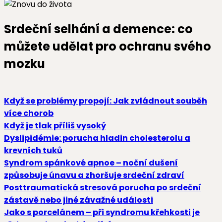
Srdeční selhání a demence: co
můžete udělat pro ochranu svého
mozku
Když se problémy propojí: Jak zvládnout souběh
více chorob
Když je tlak příliš vysoký
Dyslipidémie: porucha hladin cholesterolu a
krevních tuků
Syndrom spánkové apnoe –⁠⁠⁠⁠⁠⁠ noční dušení
způsobuje únavu a zhoršuje srdeční zdraví
Posttraumatická stresová porucha po srdeční
zástavě nebo jiné závažné události
Jako s porcelánem – při syndromu křehkosti je