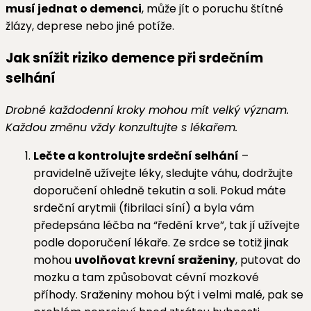
musí jednat o demenci
, může jít o poruchu štítné
žlázy, deprese nebo jiné potíže.
Jak snížit riziko demence při srdečním
selhání
Drobné každodenní kroky mohou mít velký význam.
Každou změnu vždy konzultujte s lékařem.
Lečte a kontrolujte srdeční selhání
–
pravidelně užívejte léky, sledujte váhu, dodržujte
doporučení ohledně tekutin a soli. Pokud máte
srdeční arytmii (fibrilaci síní) a byla vám
předepsána léčba na “ředění krve”, tak jí užívejte
podle doporučení lékaře. Ze srdce se totiž jinak
mohou
uvolňovat krevní sraženiny
, putovat do
mozku a tam způsobovat cévní mozkové
příhody. Sraženiny mohou být i velmi malé, pak se