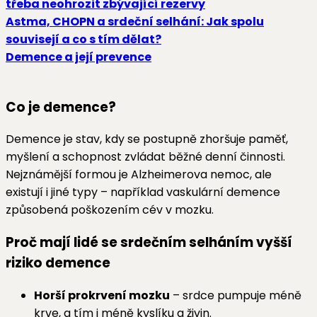
třeba neohrozit zbývající rezervy
Astma, CHOPN a srdeční selhání: Jak spolu
souvisejí a co s tím dělat?
Demence a její prevence
Co je demence?
Demence je stav, kdy se postupně zhoršuje paměť,
myšlení a schopnost zvládat běžné denní činnosti.
Nejznámější formou je Alzheimerova nemoc, ale
existují i jiné typy – například vaskulární demence
způsobená poškozením cév v mozku.
Proč mají lidé se srdečním selháním vyšší
riziko demence
Horší prokrvení mozku
– srdce pumpuje méně
krve, a tím i méně kyslíku a živin.