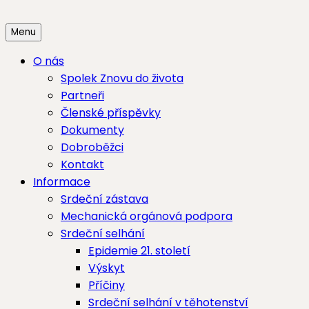
Skip
to
Menu
content
O nás
Spolek Znovu do života
Partneři
Členské příspěvky
Dokumenty
Dobroběžci
Kontakt
Informace
Srdeční zástava
Mechanická orgánová podpora
Srdeční selhání
Epidemie 21. století
Výskyt
Příčiny
Srdeční selhání v těhotenství