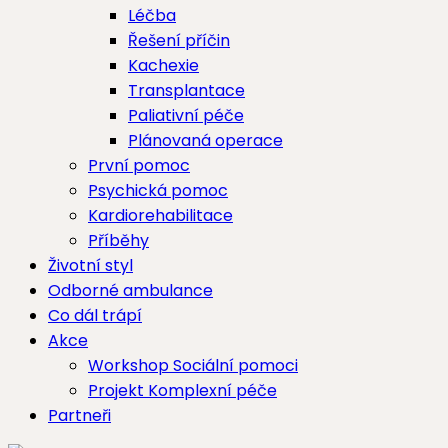
Léčba
Řešení příčin
Kachexie
Transplantace
Paliativní péče
Plánovaná operace
První pomoc
Psychická pomoc
Kardiorehabilitace
Příběhy
Životní styl
Odborné ambulance
Co dál trápí
Akce
Workshop Sociální pomoci
Projekt Komplexní péče
Partneři