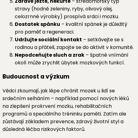
Zdravě jezte, nekuřte
– středomořský typ
stravy (hodně zeleniny, ryby, olivový olej,
celozrnné výrobky) prospívá srdci i mozku.
Dostatek spánku
– kvalitní spánek je důležitý
pro paměť a regeneraci.
Udržujte sociální kontakt
– setkávejte se s
rodinou a přáteli, zapojte se do aktivit v komunitě.
Nepodceňujte sluch a zrak
– špatné vnímání
okolí může zrychlit úbytek mozkových funkcí.
Budoucnost a výzkum
Vědci zkoumají, jak lépe chránit mozek u lidí se
srdečním selháním – například pomocí nových léků
na zlepšení prokrvení mozku, rehabilitačních
programů a speciálního tréninku paměti. Zatím ale
zůstávají základem prevence, zdravý životní styl a
důsledná léčba rizikových faktorů.