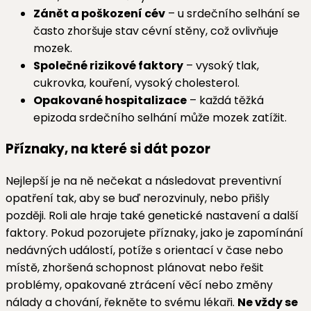
Zánět a poškození cév
– u srdečního selhání se
často zhoršuje stav cévní stěny, což ovlivňuje
mozek.
Společné rizikové faktory
– vysoký tlak,
cukrovka, kouření, vysoký cholesterol.
Opakované hospitalizace
– každá těžká
epizoda srdečního selhání může mozek zatížit.
Příznaky, na které si dát pozor
Nejlepší je na ně nečekat a následovat preventivní
opatření tak, aby se buď nerozvinuly, nebo přišly
později. Roli ale hraje také genetické nastavení a další
faktory. Pokud pozorujete příznaky, jako je zapomínání
nedávných událostí, potíže s orientací v čase nebo
místě, zhoršená schopnost plánovat nebo řešit
problémy, opakované ztrácení věcí nebo změny
nálady a chování, řekněte to svému lékaři.
Ne vždy se