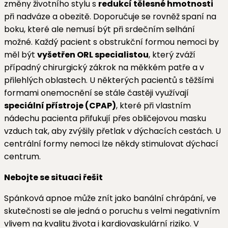
změny životního stylu s
redukcí tělesné hmotnosti
při nadváze a obezitě. Doporučuje se rovněž spaní na
boku, které ale nemusí být při srdečním selhání
možné. Každý pacient s obstrukční formou nemoci by
měl být
vyšetřen ORL specialistou
, který zváží
případný chirurgický zákrok na měkkém patře a v
přilehlých oblastech. U některých pacientů s těžšími
formami onemocnění se stále častěji využívají
speciální přístroje (CPAP)
, které při vlastním
nádechu pacienta přifukují přes obličejovou masku
vzduch tak, aby zvýšily přetlak v dýchacích cestách. U
centrální formy nemoci lze někdy stimulovat dýchací
centrum.
Nebojte se situaci řešit
Spánková apnoe může znít jako banální chrápání, ve
skutečnosti se ale jedná o poruchu s velmi negativním
vlivem na kvalitu života i kardiovaskulární riziko. V