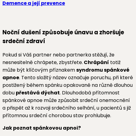
Demence a její prevence
Noční dušení způsobuje únavu a zhoršuje
srdeční zdraví
Pokud si Váš partner nebo partnerka stěžují, že
nesnesitelně chrápete, zbystřete.
Chrápání
totiž
může být klíčovým příznakem
syndromu spánkové
apnoe
. Tento složitý název označuje poruchu, při které
postižený během spánku opakovaně na různě dlouhou
dobu
přestává dýchat
. Dlouhodobá přítomnost
spánkové apnoe může způsobit srdeční onemocnění
a přispět až k rozvoji srdečního selhání, u pacientů s již
přítomnou srdeční chorobou stav prohlubuje.
Jak poznat spánkovou apnoi?