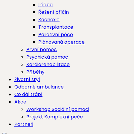
Léčba
Řešení příčin
Kachexie
Transplantace
Paliativní péče
Plánovaná operace
První pomoc
Psychická pomoc
Kardiorehabilitace
Příběhy
Životní styl
Odborné ambulance
Co dál trápí
Akce
Workshop Sociální pomoci
Projekt Komplexní péče
Partneři