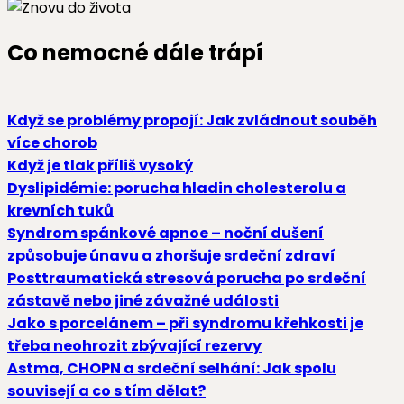
Co nemocné dále trápí
Když se problémy propojí: Jak zvládnout souběh
více chorob
Když je tlak příliš vysoký
Dyslipidémie: porucha hladin cholesterolu a
krevních tuků
Syndrom spánkové apnoe –⁠⁠⁠⁠⁠⁠ noční dušení
způsobuje únavu a zhoršuje srdeční zdraví
Posttraumatická stresová porucha po srdeční
zástavě nebo jiné závažné události
Jako s porcelánem – při syndromu křehkosti je
třeba neohrozit zbývající rezervy
Astma, CHOPN a srdeční selhání: Jak spolu
souvisejí a co s tím dělat?