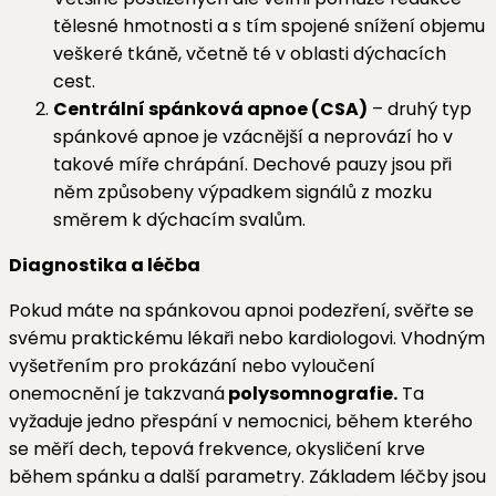
tělesné hmotnosti a s tím spojené snížení objemu
veškeré tkáně, včetně té v oblasti dýchacích
cest.
Centrální spánková apnoe (CSA)
– druhý typ
spánkové apnoe je vzácnější a neprovází ho v
takové míře chrápání. Dechové pauzy jsou při
něm způsobeny výpadkem signálů z mozku
směrem k dýchacím svalům.
Diagnostika a léčba
Pokud máte na spánkovou apnoi podezření, svěřte se
svému praktickému lékaři nebo kardiologovi. Vhodným
vyšetřením pro prokázání nebo vyloučení
onemocnění je takzvaná
polysomnografie.
Ta
vyžaduje jedno přespání v nemocnici, během kterého
se měří dech, tepová frekvence, okysličení krve
během spánku a další parametry. Základem léčby jsou