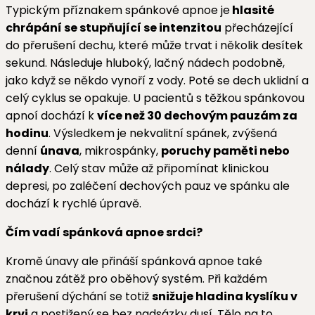
Typickým příznakem spánkové apnoe je
hlasité
chrápání se stupňující se intenzitou
přecházející
do přerušení dechu, které může trvat i několik desítek
sekund. Následuje hluboký, lačný nádech podobně,
jako když se někdo vynoří z vody. Poté se dech uklidní a
celý cyklus se opakuje. U pacientů s těžkou spánkovou
apnoí dochází k
více než 30 dechovým pauzám za
hodinu
. Výsledkem je nekvalitní spánek, zvýšená
denní
únava
, mikrospánky,
poruchy paměti nebo
nálady
. Celý stav může až připomínat klinickou
depresi, po zaléčení dechových pauz ve spánku ale
dochází k rychlé úpravě.
Čím vadí spánková apnoe srdci?
Kromě únavy ale přináší spánková apnoe také
značnou zátěž pro oběhový systém. Při každém
přerušení dýchání se totiž
snižuje hladina kyslíku v
krvi
a postižený se bez nadsázky dusí. Tělo na to