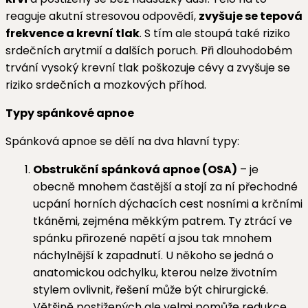
reaguje akutní stresovou odpovědí,
zvyšuje se tepová
frekvence a krevní tlak
. S tím ale stoupá také riziko
srdečních arytmií a dalších poruch. Při dlouhodobém
trvání vysoký krevní tlak poškozuje cévy a zvyšuje se
riziko srdečních a mozkových příhod.
Typy spánkové apnoe
Spánková apnoe se dělí na dva hlavní typy:
Obstrukční spánková apnoe (OSA)
– je
obecně mnohem častější a stojí za ní přechodné
ucpání horních dýchacích cest nosními a krčními
tkáněmi, zejména měkkým patrem. Ty ztrácí ve
spánku přirozené napětí a jsou tak mnohem
náchylnější k zapadnutí. U někoho se jedná o
anatomickou odchylku, kterou nelze životním
stylem ovlivnit, řešení může být chirurgické.
Většině postižených ale velmi pomůže redukce