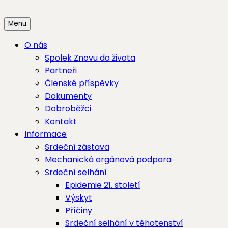
Skip
to
Menu
content
O nás
Spolek Znovu do života
Partneři
Členské příspěvky
Dokumenty
Dobroběžci
Kontakt
Informace
Srdeční zástava
Mechanická orgánová podpora
Srdeční selhání
Epidemie 21. století
Výskyt
Příčiny
Srdeční selhání v těhotenství