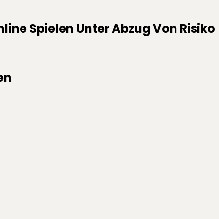
line Spielen Unter Abzug Von Risiko
en