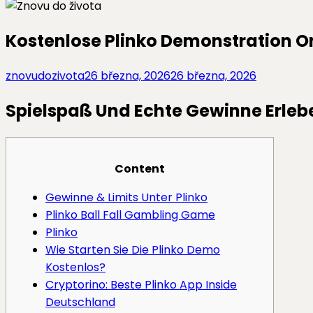
Kostenlose Plinko Demonstration On
znovudozivota
26 března, 2026
26 března, 2026
Spielspaß Und Echte Gewinne Erleb
Content
Gewinne & Limits Unter Plinko
Plinko Ball Fall Gambling Game
Plinko
Wie Starten Sie Die Plinko Demo
Kostenlos?
Cryptorino: Beste Plinko App Inside
Deutschland