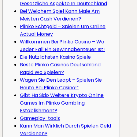
Gesetzliche Aspekte In Deutschland
Bei Welchem Spiel Kann Male Am
Meisten Cash Verdienen?
Plinko Echtgeld – Spielen Um Online
Actual Money
Willkommen Bei Plinko Casino – Wo
Jeder Fall Ein Gewinnabenteuer Ist!
Die Nützlichsten Kasino Spiele
Beste Plinko Casinos Deutschland
Rapid Wo Spielen?
Wagen Sie Den Leapt – Spielen Sie
Heute Bei Plinko Casino!“
Gibt Ha Sido Weitere Krypto Online
Games Im Plinko Gambling
Establishment?
Gameplay-tools
Kann Man Wirklich Durch Spielen Geld
Verdienen?