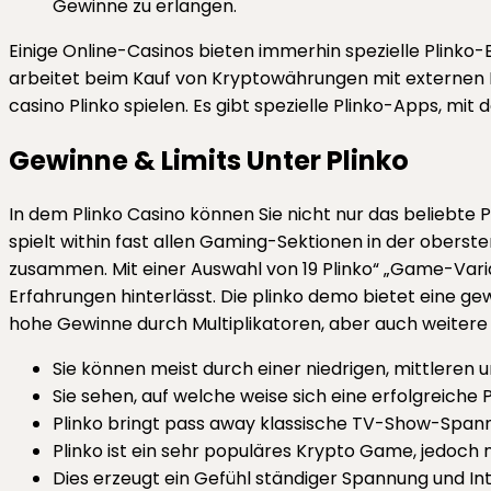
Gewinne zu erlangen.
Einige Online-Casinos bieten immerhin spezielle Plinko
arbeitet beim Kauf von Kryptowährungen mit externen P
casino Plinko spielen. Es gibt spezielle Plinko-Apps, m
Gewinne & Limits Unter Plinko
In dem Plinko Casino können Sie nicht nur das beliebte
spielt within fast allen Gaming-Sektionen in der oberst
zusammen. Mit einer Auswahl von 19 Plinko“ „Game-Varia
Erfahrungen hinterlässt. Die plinko demo bietet eine gewi
hohe Gewinne durch Multiplikatoren, aber auch weitere
Sie können meist durch einer niedrigen, mittleren u
Sie sehen, auf welche weise sich eine erfolgreiche
Plinko bringt pass away klassische TV-Show-Spann
Plinko ist ein sehr populäres Krypto Game, jedoch n
Dies erzeugt ein Gefühl ständiger Spannung und In