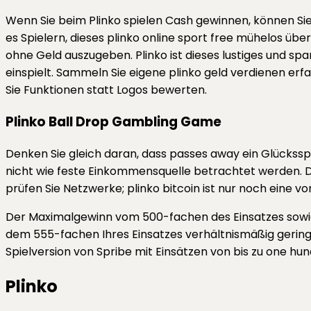
Wenn Sie beim Plinko spielen Cash gewinnen, können Si
es Spielern, dieses plinko online sport free mühelos übe
ohne Geld auszugeben. Plinko ist dieses lustiges und spa
einspielt. Sammeln Sie eigene plinko geld verdienen er
Sie Funktionen statt Logos bewerten.
Plinko Ball Drop Gambling Game
Denken Sie gleich daran, dass passes away ein Glücksspi
nicht wie feste Einkommensquelle betrachtet werden. D
prüfen Sie Netzwerke; plinko bitcoin ist nur noch eine 
Der Maximalgewinn vom 500-fachen des Einsatzes sowie d
dem 555-fachen Ihres Einsatzes verhältnismäßig gering, 
Spielversion von Spribe mit Einsätzen von bis zu one hu
Plinko