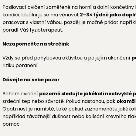
Posilovací cvičení zaměřené na horní a dolní končetiny
kondici. Ideální je se mu věnovat
2–3× týdně jako dopl
pracovat s vlastní váhou, později je možné přidat např
poradí Váš fyzioterapeut.
Nezapomeňte na strečink
Vždy se před pohybovou aktivitou a po jejím ukončení
p
riziku poranění.
Dávejte na sebe pozor
Během cvičení
pozorně sledujte jakékoli neobvyklé 
srdeční tep nebo závratě. Pokud nastanou, pak
okamžit
Opatrnost je namístě, také pokud zaznamenáte jakékoli
například závažnější dušnost nebo kolísání krevního tl
pomoc.