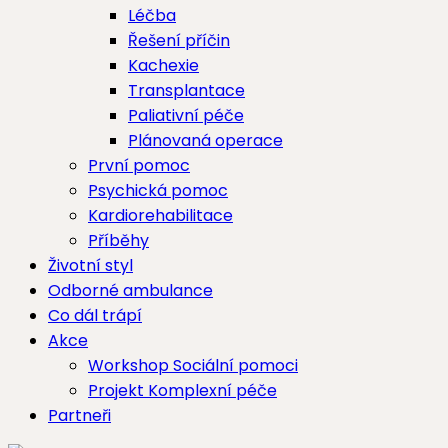
Léčba
Řešení příčin
Kachexie
Transplantace
Paliativní péče
Plánovaná operace
První pomoc
Psychická pomoc
Kardiorehabilitace
Příběhy
Životní styl
Odborné ambulance
Co dál trápí
Akce
Workshop Sociální pomoci
Projekt Komplexní péče
Partneři