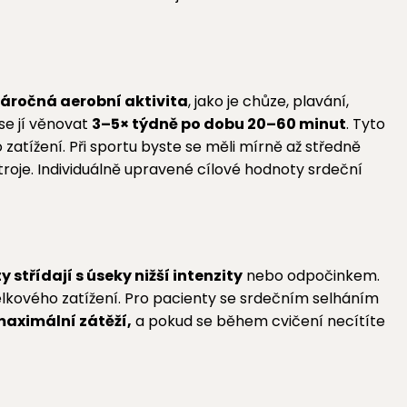
áročná aerobní aktivita
, jako je chůze, plavání,
se jí věnovat
3–5× týdně po dobu 20–60 minut
. Tyto
ho zatížení. Při sportu byste se měli mírně až středně
oje. Individuálně upravené cílové hodnoty srdeční
y střídají s úseky nižší intenzity
nebo odpočinkem.
celkového zatížení. Pro pacienty se srdečním selháním
 maximální zátěží,
a pokud se během cvičení necítíte