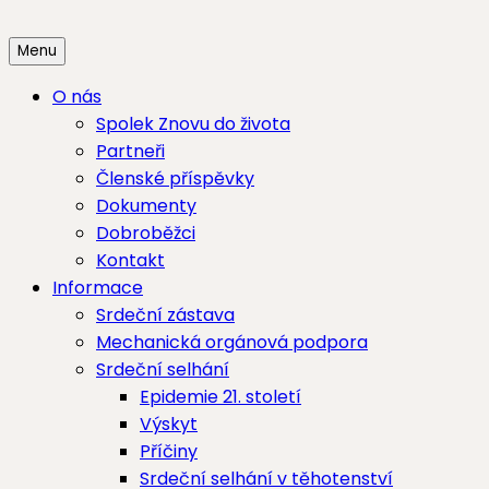
Skip
to
Menu
content
O nás
Spolek Znovu do života
Partneři
Členské příspěvky
Dokumenty
Dobroběžci
Kontakt
Informace
Srdeční zástava
Mechanická orgánová podpora
Srdeční selhání
Epidemie 21. století
Výskyt
Příčiny
Srdeční selhání v těhotenství