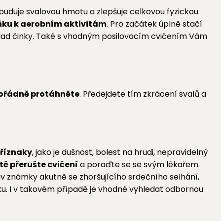
 buduje svalovou hmotu a zlepšuje celkovou fyzickou
ňku k aerobním aktivitám
. Pro začátek úplně stačí
íklad činky. Také s vhodným posilovacím cvičením Vám
ořádně protáhněte
. Předejdete tím zkrácení svalů a
příznaky
, jako je dušnost, bolest na hrudi, nepravidelný
ě přerušte cvičení
a poraďte se se svým lékařem.
v známky akutně se zhoršujícího srdečního selhání,
aku. I v takovém případě je vhodné vyhledat odbornou