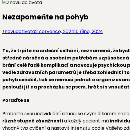
Nezapomeňte na pohyb
znovudozivota
2 července, 2024
16 října, 2024
To, že trpíte na srdeční selhání, neznamená, že bys
středně náročná a osobním potřebám uzpůsobená akt
brání celé řadě komplikací a navozuje psychickou 
vedle zdravotních parametrů je třeba zohlednit i to
pohyb svědčil, tak se nemusí jednat o organizovano
poslouží jít na procházku se psem, hrát si s vnouča
Poraďte se
Proberte svou individuální situaci se svým lékařem nebo
různé stupně závažnosti
a každý pacient má
individu
vhodný typ cvičení a nastavit intenzitu podle Vašeho zd