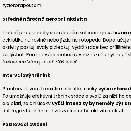
fyzioterapeutem.
Středně náročná aerobní aktivita
Ideální pro pacienty se srdečním selháním je
středně n
cyklistika na rovině nebo jízda na rotopedu. Doporučuje 
aktivity posilují svaly a zlepšují výdrž srdce bez přílišné
zadýchat. Pomoci Vám mohou rovněž různé chytré přístr
frekvence Vám poradí Váš lékař.
Intervalový trénink
Při intervalovém tréninku se krátké úseky
vyšší intenzit
To umožňuje efektivní trénink srdce a svalů za nižšího 
ale platí, že ani úseky
vyšší intenzity by neměly být s
dobře, je vhodné na chvíli zvolnit nebo aktivitu odložit.
Posilovací cvičení