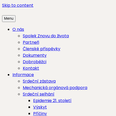
Skip to content
Menu
O nás
Spolek Znovu do života
Partneři
Členské příspěvky
Dokumenty
Dobroběžci
Kontakt
Informace
Srdeční zástava
Mechanická orgánová podpora
Srdeční selhání
Epidemie 21. století
Výskyt
Příčiny