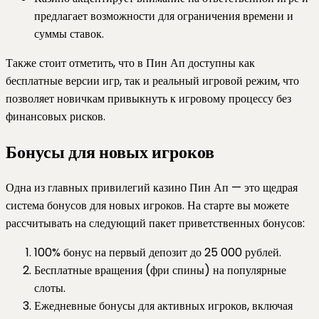
предлагает возможности для ограничения времени и
суммы ставок.
Также стоит отметить, что в Пин Ап доступны как
бесплатные версии игр, так и реальный игровой режим, что
позволяет новичкам привыкнуть к игровому процессу без
финансовых рисков.
Бонусы для новых игроков
Одна из главных привилегий казино Пин Ап — это щедрая
система бонусов для новых игроков. На старте вы можете
рассчитывать на следующий пакет приветственных бонусов:
100% бонус на первый депозит до 25 000 рублей.
Бесплатные вращения (фри спины) на популярные
слоты.
Ежедневные бонусы для активных игроков, включая