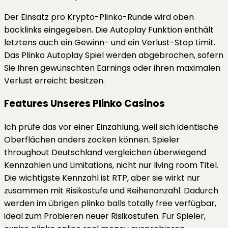
Der Einsatz pro Krypto-Plinko-Runde wird oben
backlinks eingegeben. Die Autoplay Funktion enthält
letztens auch ein Gewinn- und ein Verlust-Stop Limit.
Das Plinko Autoplay Spiel werden abgebrochen, sofern
Sie Ihren gewünschten Earnings oder ihren maximalen
Verlust erreicht besitzen.
Features Unseres Plinko Casinos
Ich prüfe das vor einer Einzahlung, weil sich identische
Oberflächen anders zocken können. Spieler
throughout Deutschland vergleichen überwiegend
Kennzahlen und Limitations, nicht nur living room Titel.
Die wichtigste Kennzahl ist RTP, aber sie wirkt nur
zusammen mit Risikostufe und Reihenanzahl. Dadurch
werden im übrigen plinko balls totally free verfügbar,
ideal zum Probieren neuer Risikostufen. Für Spieler,