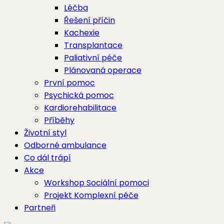
Léčba
Řešení příčin
Kachexie
Transplantace
Paliativní péče
Plánovaná operace
První pomoc
Psychická pomoc
Kardiorehabilitace
Příběhy
Životní styl
Odborné ambulance
Co dál trápí
Akce
Workshop Sociální pomoci
Projekt Komplexní péče
Partneři