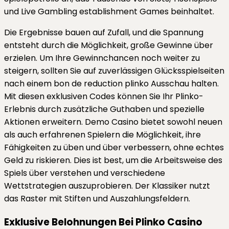
und Live Gambling establishment Games beinhaltet.
Die Ergebnisse bauen auf Zufall, und die Spannung
entsteht durch die Möglichkeit, große Gewinne über
erzielen. Um Ihre Gewinnchancen noch weiter zu
steigern, sollten Sie auf zuverlässigen Glücksspielseiten
nach einem bon de reduction plinko Ausschau halten.
Mit diesen exklusiven Codes können Sie Ihr Plinko-
Erlebnis durch zusätzliche Guthaben und spezielle
Aktionen erweitern. Demo Casino bietet sowohl neuen
als auch erfahrenen Spielern die Möglichkeit, ihre
Fähigkeiten zu üben und über verbessern, ohne echtes
Geld zu riskieren. Dies ist best, um die Arbeitsweise des
Spiels über verstehen und verschiedene
Wettstrategien auszuprobieren. Der Klassiker nutzt
das Raster mit Stiften und Auszahlungsfeldern.
Exklusive Belohnungen Bei Plinko Casino