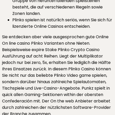
Gruppe von herunterfallenden Spielsteinen
besteht, die auf verschiedenen Riegeln sowie
Zonen landen.
Plinko spielen ist natürlich seriös, wenn Sie sich für
lizenzierte Online Casinos entscheiden.
Sie entdecken aber viele ausgesprochen gute Online
On line casino Plinko Varianten ohne Nieten.
Beispielsweise expire Stake Plinko Crypto Casino
Ausführung auf acht Reihen. Liegt der Multiplikator
jedoch nur bei zero, 5x, erhalten Sie lediglich die Hälfte
Ihres Einsatzes zurück. In diesem Plinko Casino können
Sie nicht nur das beliebte Plinko Video game spielen,
sondern darüber hinaus zahlreiche Spielautomaten,
Tischspiele und Live-Casino-Angebote. Punkz spielt in
quick allen Gaming-Sektionen within der obersten
Confederación mit. Der On the web Anbieter arbeitet
durch zahlreichen der nützlichsten Software-Provider
der Branche zusammen.