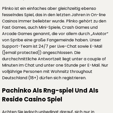
Plinko ist ein einfaches aber gleichzeitig ebenso
fesselndes Spiel, das in den letzten Jahren in On-line
Casinos immer beliebter wurde. Plinko gehört zu den
Fast Games, auch Mini-Spiele, Crash Games und
Arcade Games genannt, die vor allem durch „Aviator“
von Spribe eine große Fangemeinde haben. Unser
Support-Team ist 24/7 per Live-Chat sowie E-Mail
([email protected]) angeschlossen. Die
durchschnittliche Antwortzeit liegt unter a couple of
Minuten im Chat und unter one Stunde per E-Mail. Nur
volljährige Personen mit Wohnsitz throughout
Deutschland (18+) dürfen sich registrieren.
Pachinko Als Rng-spiel Und Als
Reside Casino Spiel
Achten Sie jedoch unbedingt darauf, sich nur in