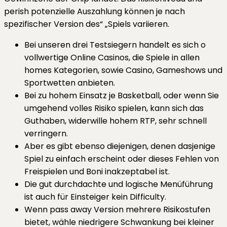
perish potenzielle Auszahlung können je nach
spezifischer Version des“ „Spiels variieren.
Bei unseren drei Testsiegern handelt es sich o
vollwertige Online Casinos, die Spiele in allen
homes Kategorien, sowie Casino, Gameshows und
Sportwetten anbieten.
Bei zu hohem Einsatz je Basketball, oder wenn Sie
umgehend volles Risiko spielen, kann sich das
Guthaben, widerwille hohem RTP, sehr schnell
verringern.
Aber es gibt ebenso diejenigen, denen dasjenige
Spiel zu einfach erscheint oder dieses Fehlen von
Freispielen und Boni inakzeptabel ist.
Die gut durchdachte und logische Menüführung
ist auch für Einsteiger kein Difficulty.
Wenn pass away Version mehrere Risikostufen
bietet, wähle niedrigere Schwankung bei kleiner