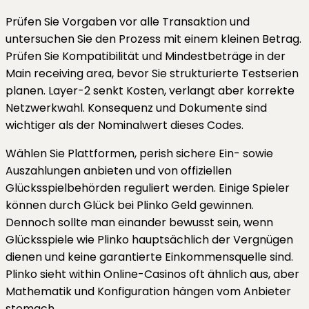
Prüfen Sie Vorgaben vor alle Transaktion und
untersuchen Sie den Prozess mit einem kleinen Betrag.
Prüfen Sie Kompatibilität und Mindestbeträge in der
Main receiving area, bevor Sie strukturierte Testserien
planen. Layer-2 senkt Kosten, verlangt aber korrekte
Netzwerkwahl. Konsequenz und Dokumente sind
wichtiger als der Nominalwert dieses Codes.
Wählen Sie Plattformen, perish sichere Ein- sowie
Auszahlungen anbieten und von offiziellen
Glücksspielbehörden reguliert werden. Einige Spieler
können durch Glück bei Plinko Geld gewinnen.
Dennoch sollte man einander bewusst sein, wenn
Glücksspiele wie Plinko hauptsächlich der Vergnügen
dienen und keine garantierte Einkommensquelle sind.
Plinko sieht within Online-Casinos oft ähnlich aus, aber
Mathematik und Konfiguration hängen vom Anbieter
stomach.