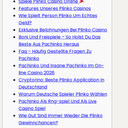
Spiele Plinko Casino Online
Features Unseres Plinko Casinos
Wie Spielt Person Plinko Um Echtes
Geld?
Exklusive Belohnungen Bei Plinko Casino
Boni Und Freispiele – So Holst Du Das
Beste Aus Pachinko Heraus
Faq – Häufig Gestellte Fragen Zu
Pachinko
Pachinko Und Insane Pachinko Im On-
line Casino 2026
Cryptorino: Beste Plinko Application In
Deutschland
Warum Deutsche Spieler Plinko Wählen
Pachinko Als Rng-spiel Und Als Live
Casino Spiel
Wie Gut Sind Immer Wieder Die Plinko
Gewinnchancen?