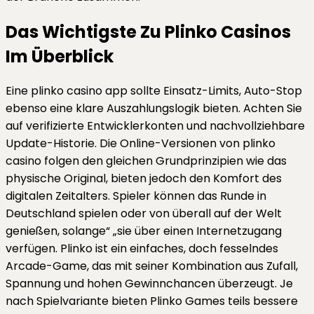
Das Wichtigste Zu Plinko Casinos
Im Überblick
Eine plinko casino app sollte Einsatz-Limits, Auto-Stop
ebenso eine klare Auszahlungslogik bieten. Achten Sie
auf verifizierte Entwicklerkonten und nachvollziehbare
Update-Historie. Die Online-Versionen von plinko
casino folgen den gleichen Grundprinzipien wie das
physische Original, bieten jedoch den Komfort des
digitalen Zeitalters. Spieler können das Runde in
Deutschland spielen oder von überall auf der Welt
genießen, solange“ „sie über einen Internetzugang
verfügen. Plinko ist ein einfaches, doch fesselndes
Arcade-Game, das mit seiner Kombination aus Zufall,
Spannung und hohen Gewinnchancen überzeugt. Je
nach Spielvariante bieten Plinko Games teils bessere