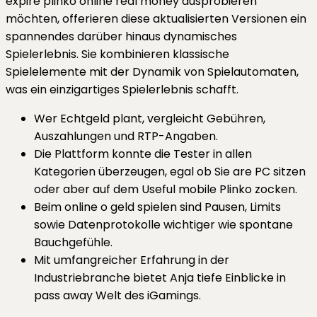
expire plinko online real money ausprobieren
möchten, offerieren diese aktualisierten Versionen ein
spannendes darüber hinaus dynamisches
Spielerlebnis. Sie kombinieren klassische
Spielelemente mit der Dynamik von Spielautomaten,
was ein einzigartiges Spielerlebnis schafft.
Wer Echtgeld plant, vergleicht Gebühren,
Auszahlungen und RTP-Angaben.
Die Plattform konnte die Tester in allen
Kategorien überzeugen, egal ob Sie are PC sitzen
oder aber auf dem Useful mobile Plinko zocken.
Beim online o geld spielen sind Pausen, Limits
sowie Datenprotokolle wichtiger wie spontane
Bauchgefühle.
Mit umfangreicher Erfahrung in der
Industriebranche bietet Anja tiefe Einblicke in
pass away Welt des iGamings.