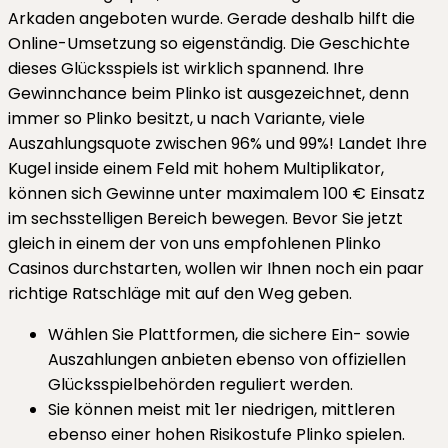
Arkaden angeboten wurde. Gerade deshalb hilft die
Online-Umsetzung so eigenständig. Die Geschichte
dieses Glücksspiels ist wirklich spannend. Ihre
Gewinnchance beim Plinko ist ausgezeichnet, denn
immer so Plinko besitzt, u nach Variante, viele
Auszahlungsquote zwischen 96% und 99%! Landet Ihre
Kugel inside einem Feld mit hohem Multiplikator,
können sich Gewinne unter maximalem 100 € Einsatz
im sechsstelligen Bereich bewegen. Bevor Sie jetzt
gleich in einem der von uns empfohlenen Plinko
Casinos durchstarten, wollen wir Ihnen noch ein paar
richtige Ratschläge mit auf den Weg geben.
Wählen Sie Plattformen, die sichere Ein- sowie
Auszahlungen anbieten ebenso von offiziellen
Glücksspielbehörden reguliert werden.
Sie können meist mit 1er niedrigen, mittleren
ebenso einer hohen Risikostufe Plinko spielen.