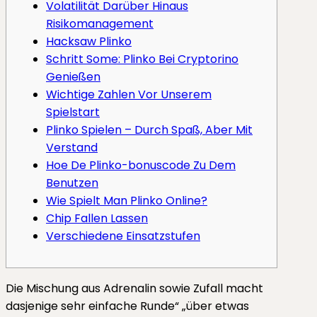
Volatilität Darüber Hinaus
Risikomanagement
Hacksaw Plinko
Schritt Some: Plinko Bei Cryptorino
Genießen
Wichtige Zahlen Vor Unserem
Spielstart
Plinko Spielen – Durch Spaß, Aber Mit
Verstand
Hoe De Plinko-bonuscode Zu Dem
Benutzen
Wie Spielt Man Plinko Online?
Chip Fallen Lassen
Verschiedene Einsatzstufen
Die Mischung aus Adrenalin sowie Zufall macht
dasjenige sehr einfache Runde“ „über etwas