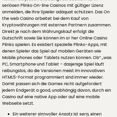
seriösen Plinko On-line Casinos mit gültiger Lizenz
anmelden, die ihre Spieler adäquat schützen. Das On
the web Casino arbeitet bei dem Kauf von
Kryptowährungen mit externen Partnern zusammen.
Direkt je nach dem Währungskauf erfolgt die
Gutschrift sowie Sie können im or her Online Casino
Plinko spielen. Es existiert spezielle Plinko-Apps, mit
denen Spieler das Spiel auf mobilen Geräten wie
Mobile phones oder Tablets nutzen können. Ob“ „was
PC, Smartphone und Tablet – dasjenige Spiel läuft
reibungslos, da die Versionen meist im innovativen
HTML5-Format programmiert sind immer wieder.
Damit passen sich die Games nicht aufgefordert
jedem Endgerät a good, unabhängig davon, durch ein
Casino auf eine native App oder auf eine mobile
Webseite setzt.
Ein weiterer sinnvoller Ansatz ist sera, einen