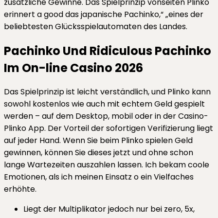
zusätzliche Gewinne. Das Spielprinzip vonseiten Plinko
erinnert a good das japanische Pachinko,“ „eines der
beliebtesten Glücksspielautomaten des Landes.
Pachinko Und Ridiculous Pachinko
Im On-line Casino 2026
Das Spielprinzip ist leicht verständlich, und Plinko kann
sowohl kostenlos wie auch mit echtem Geld gespielt
werden – auf dem Desktop, mobil oder in der Casino-
Plinko App. Der Vorteil der sofortigen Verifizierung liegt
auf jeder Hand. Wenn Sie beim Plinko spielen Geld
gewinnen, können Sie dieses jetzt und ohne schon
lange Wartezeiten auszahlen lassen. Ich bekam coole
Emotionen, als ich meinen Einsatz o ein Vielfaches
erhöhte.
Liegt der Multiplikator jedoch nur bei zero, 5x,