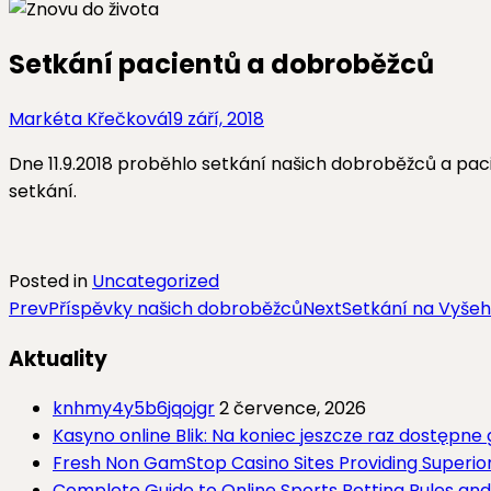
Setkání pacientů a dobroběžců
Markéta Křečková
19 září, 2018
Dne 11.9.2018 proběhlo setkání našich dobroběžců a pa
setkání.
Posted in
Uncategorized
Post
Prev
Příspěvky našich dobroběžců
Next
Setkání na Vyše
navigation
Aktuality
knhmy4y5b6jqojgr
2 července, 2026
Kasyno online Blik: Na koniec jeszcze raz dostępne 
Fresh Non GamStop Casino Sites Providing Super
Complete Guide to Online Sports Betting Rules an