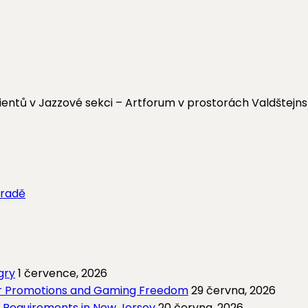
cientů v Jazzové sekci – Artforum v prostorách Valdšte
hradě
gry
1 července, 2026
ior Promotions and Gaming Freedom
29 června, 2026
d Requirements in New Jersey
20 června, 2026