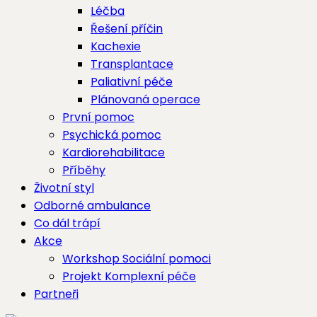
Léčba
Řešení příčin
Kachexie
Transplantace
Paliativní péče
Plánovaná operace
První pomoc
Psychická pomoc
Kardiorehabilitace
Příběhy
Životní styl
Odborné ambulance
Co dál trápí
Akce
Workshop Sociální pomoci
Projekt Komplexní péče
Partneři