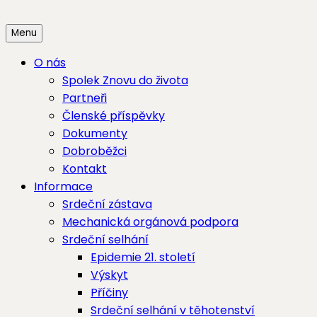
Skip
to
Menu
content
O nás
Spolek Znovu do života
Partneři
Členské příspěvky
Dokumenty
Dobroběžci
Kontakt
Informace
Srdeční zástava
Mechanická orgánová podpora
Srdeční selhání
Epidemie 21. století
Výskyt
Příčiny
Srdeční selhání v těhotenství