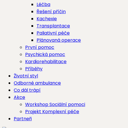
Léčba
Řešení příčin
Kachexie
Transplantace
Paliativní péče
Plánovaná operace
První pomoc
Psychická pomoc
Kardiorehabilitace
Příběhy
Životní styl
Odborné ambulance
Co dál trápí
Akce
Workshop Sociální pomoci
Projekt Komplexní péče
Partneři