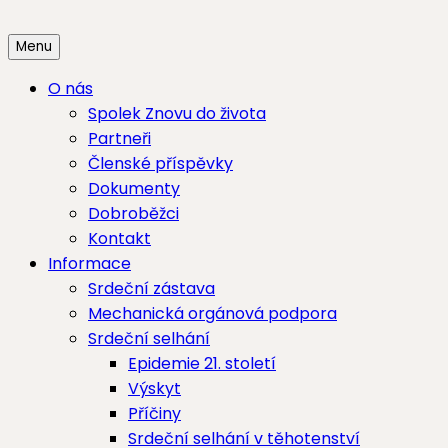
Skip
to
Menu
content
O nás
Spolek Znovu do života
Partneři
Členské příspěvky
Dokumenty
Dobroběžci
Kontakt
Informace
Srdeční zástava
Mechanická orgánová podpora
Srdeční selhání
Epidemie 21. století
Výskyt
Příčiny
Srdeční selhání v těhotenství