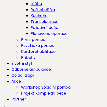
Léčba
Řešení příčin
Kachexie
Transplantace
Paliativní péče
Plánovaná operace
První pomoc
Psychická pomoc
Kardiorehabilitace
Příběhy
Životní styl
Odborné ambulance
Co dál trápí
Akce
Workshop Sociální pomoci
Projekt Komplexní péče
Partneři