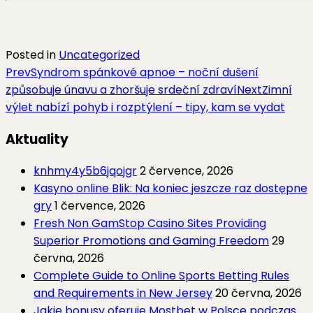
Posted in
Uncategorized
Post
Prev
Syndrom spánkové apnoe –⁠⁠⁠⁠⁠⁠ noční dušení
způsobuje únavu a zhoršuje srdeční zdraví
Next
Zimní
navigation
výlet nabízí pohyb i rozptýlení – tipy, kam se vydat
Aktuality
knhmy4y5b6jqojgr
2 července, 2026
Kasyno online Blik: Na koniec jeszcze raz dostępne
gry
1 července, 2026
Fresh Non GamStop Casino Sites Providing
Superior Promotions and Gaming Freedom
29
června, 2026
Complete Guide to Online Sports Betting Rules
and Requirements in New Jersey
20 června, 2026
Jakie bonusy oferuje Mostbet w Polsce podczas