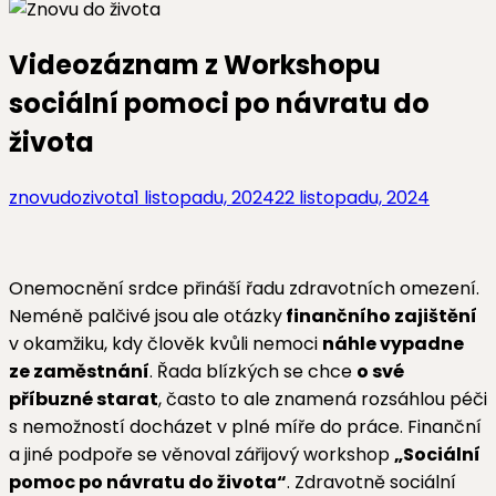
Videozáznam z Workshopu
sociální pomoci po návratu do
života
znovudozivota
1 listopadu, 2024
22 listopadu, 2024
Onemocnění srdce přináší řadu zdravotních omezení.
Neméně palčivé jsou ale otázky
finančního zajištění
v okamžiku, kdy člověk kvůli nemoci
náhle vypadne
ze zaměstnání
. Řada blízkých se chce
o své
příbuzné starat
, často to ale znamená rozsáhlou péči
s nemožností docházet v plné míře do práce. Finanční
a jiné podpoře se věnoval zářijový workshop
„Sociální
pomoc po návratu do života“
. Zdravotně sociální