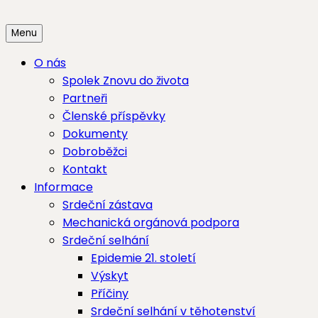
Skip
to
Menu
content
O nás
Spolek Znovu do života
Partneři
Členské příspěvky
Dokumenty
Dobroběžci
Kontakt
Informace
Srdeční zástava
Mechanická orgánová podpora
Srdeční selhání
Epidemie 21. století
Výskyt
Příčiny
Srdeční selhání v těhotenství