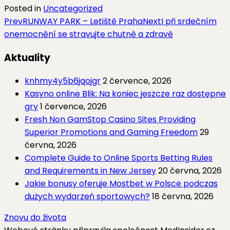
Posted in
Uncategorized
Post
Prev
RUNWAY PARK – Letiště Praha
Next
I při srdečním
onemocnění se stravujte chutně a zdravě
navigation
Aktuality
knhmy4y5b6jqojgr
2 července, 2026
Kasyno online Blik: Na koniec jeszcze raz dostępne
gry
1 července, 2026
Fresh Non GamStop Casino Sites Providing
Superior Promotions and Gaming Freedom
29
června, 2026
Complete Guide to Online Sports Betting Rules
and Requirements in New Jersey
20 června, 2026
Jakie bonusy oferuje Mostbet w Polsce podczas
dużych wydarzeń sportowych?
18 června, 2026
Znovu do života