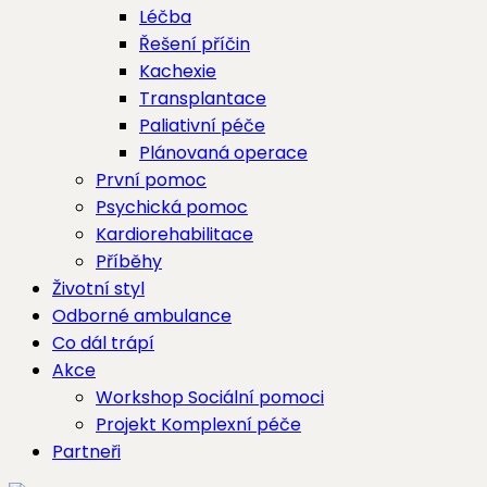
Léčba
Řešení příčin
Kachexie
Transplantace
Paliativní péče
Plánovaná operace
První pomoc
Psychická pomoc
Kardiorehabilitace
Příběhy
Životní styl
Odborné ambulance
Co dál trápí
Akce
Workshop Sociální pomoci
Projekt Komplexní péče
Partneři