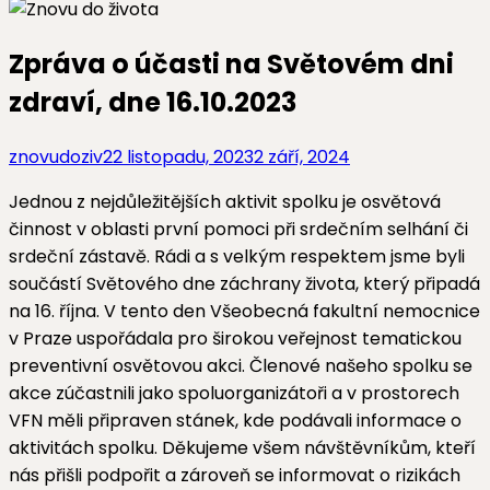
Zpráva o účasti na Světovém dni
zdraví, dne 16.10.2023
znovudoziv
22 listopadu, 2023
2 září, 2024
Jednou z nejdůležitějších aktivit spolku je osvětová
činnost v oblasti první pomoci při srdečním selhání či
srdeční zástavě. Rádi a s velkým respektem jsme byli
součástí Světového dne záchrany života, který připadá
na 16. října. V tento den Všeobecná fakultní nemocnice
v Praze uspořádala pro širokou veřejnost tematickou
preventivní osvětovou akci. Členové našeho spolku se
akce zúčastnili jako spoluorganizátoři a v prostorech
VFN měli připraven stánek, kde podávali informace o
aktivitách spolku. Děkujeme všem návštěvníkům, kteří
nás přišli podpořit a zároveň se informovat o rizikách