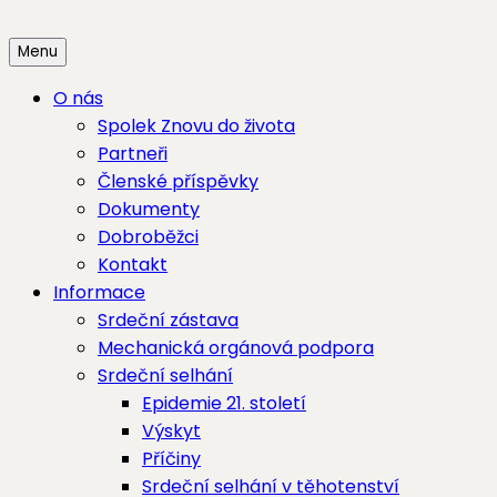
Skip
to
Menu
content
O nás
Spolek Znovu do života
Partneři
Členské příspěvky
Dokumenty
Dobroběžci
Kontakt
Informace
Srdeční zástava
Mechanická orgánová podpora
Srdeční selhání
Epidemie 21. století
Výskyt
Příčiny
Srdeční selhání v těhotenství