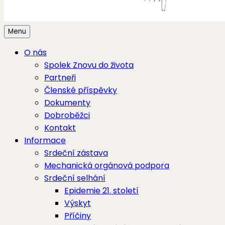
Menu
O nás
Spolek Znovu do života
Partneři
Členské příspěvky
Dokumenty
Dobroběžci
Kontakt
Informace
Srdeční zástava
Mechanická orgánová podpora
Srdeční selhání
Epidemie 21. století
Výskyt
Příčiny