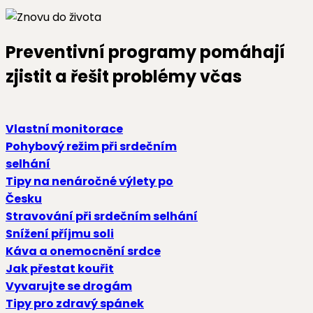
Preventivní programy pomáhají
zjistit a řešit problémy včas
Vlastní monitorace
Pohybový režim při srdečním
selhání
Tipy na nenáročné výlety po
Česku
Stravování při srdečním selhání
Snížení příjmu soli
Káva a onemocnění srdce
Jak přestat kouřit
Vyvarujte se drogám
Tipy pro zdravý spánek