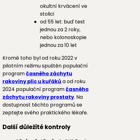
okultní krvácení ve
stolici
od 55 let: buď test
jednou za 2 roky,
nebo kolonoskopie
jednou za 10 let
Kromě toho byl od roku 2022 v
pilotním režimu spuštěn populační
program
časného záchytu
rakoviny plic u kuřáků
a od roku
2024 populační
program
časného
záchytu rakoviny prostaty
. Na
dostupnost těchto programů se
zeptejte svého praktického lékaře.
Další důležité kontroly