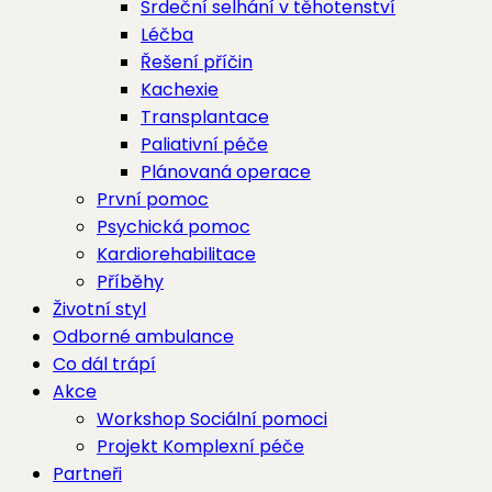
Srdeční selhání v těhotenství
Léčba
Řešení příčin
Kachexie
Transplantace
Paliativní péče
Plánovaná operace
První pomoc
Psychická pomoc
Kardiorehabilitace
Příběhy
Životní styl
Odborné ambulance
Co dál trápí
Akce
Workshop Sociální pomoci
Projekt Komplexní péče
Partneři