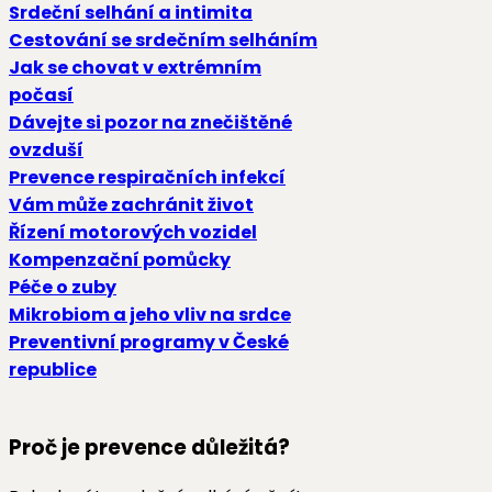
Srdeční selhání a intimita
Cestování se srdečním selháním
Jak se chovat v extrémním
počasí
Dávejte si pozor na znečištěné
ovzduší
Prevence respiračních infekcí
Vám může zachránit život
Řízení motorových vozidel
Kompenzační pomůcky
Péče o zuby
Mikrobiom a jeho vliv na srdce
Preventivní programy v České
republice
Proč je prevence důležitá?