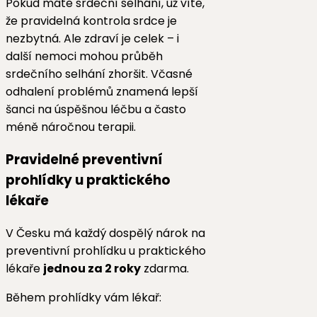
Pokud máte srdeční selhání, už víte,
že pravidelná kontrola srdce je
nezbytná. Ale zdraví je celek – i
další nemoci mohou průběh
srdečního selhání zhoršit. Včasné
odhalení problémů znamená lepší
šanci na úspěšnou léčbu a často
méně náročnou terapii.
Pravidelné preventivní
prohlídky u praktického
lékaře
V Česku má každý dospělý nárok na
preventivní prohlídku u praktického
lékaře
jednou za 2 roky
zdarma.
Během prohlídky vám lékař: