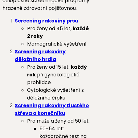
celoplošné screeningové programy
hrazené zdravotní pojišťovnou.
Screening rakoviny prsu
Pro ženy od 45 let,
každé
2 roky
Mamografické vyšetření
Screening rakoviny
děložního hrdla
Pro ženy od 15 let,
každý
rok
při gynekologické
prohlídce
Cytologické vyšetření z
děložního čípku
Screening rakoviny tlustého
střeva a konečníku
Pro muže a ženy od 50 let:
50–54 let:
každoročně test na