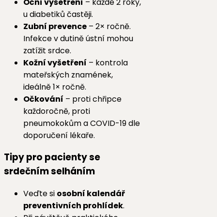
Oční vyšetření
– každé 2 roky,
u diabetiků častěji.
Zubní prevence
– 2× ročně.
Infekce v dutině ústní mohou
zatížit srdce.
Kožní vyšetření
– kontrola
mateřských znamének,
ideálně 1× ročně.
Očkování
– proti chřipce
každoročně, proti
pneumokokům a COVID-19 dle
doporučení lékaře.
Tipy pro pacienty se
srdečním selháním
Veďte si
osobní kalendář
preventivních prohlídek
.